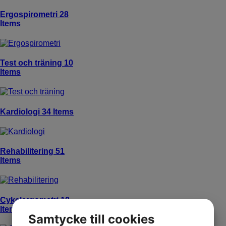
Ergospirometri
28
Items
Test och träning
10
Items
Kardiologi
34 Items
Rehabilitering
51
Items
Cykelergometri
10
Items
Samtycke till cookies