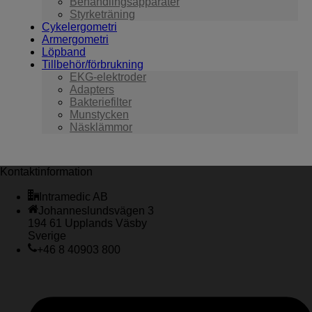
Behandlingsapparater
Styrketräning
Cykelergometri
Armergometri
Löpband
Tillbehör/förbrukning
EKG-elektroder
Adapters
Bakteriefilter
Munstycken
Näsklämmor
Kontaktinformation
Intramedic AB
Johanneslundsvägen 3
194 61 Upplands Väsby
Sverige
+46 8 40903 800