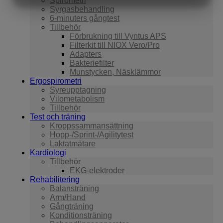
Spirometri
MARKNADSFÖRING
Syrgasbehandling
STATISTIK
6-minuters gångtest
Tillbehör
Förbrukning till Vyntus APS
Filterkit till NIOX Vero/Pro
Adapters
Bakteriefilter
Munstycken, Näsklämmor
Ergospirometri
Syreupptagning
Vilometabolism
Tillbehör
Test och träning
Kroppssammansättning
Hopp-/Sprint-/Agilitytest
Laktatmätare
Kardiologi
Tillbehör
EKG-elektroder
Rehabilitering
Balansträning
Arm/Hand
Gångträning
Konditionsträning