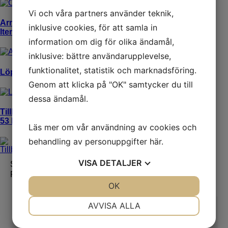
Vi och våra partners använder teknik,
Armergometri
1
inklusive cookies, för att samla in
Items
information om dig för olika ändamål,
inklusive: bättre användarupplevelse,
funktionalitet, statistik och marknadsföring.
Löpband
4 Items
Genom att klicka på "OK" samtycker du till
dessa ändamål.
Tillbehör/förbrukning
53 Items
Läs mer om vår användning av cookies och
behandling av personuppgifter
här
.
VISA
DETALJER
Sök efter:
Sök
Produktkategorier
JA
NEJ
OK
JA
NEJ
Lungfunktion
Avancerad lungfunktion
NÖDVÄNDIG
INSTÄLLNINGAR
AVVISA ALLA
NO-mätning
Provokation
JA
NEJ
JA
NEJ