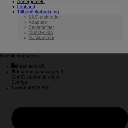
Armergometri
Löpband
Tillbehör/förbrukning
EKG-elektroder
Adapters
Bakteriefilter
Munstycken
Näsklämmor
Kontaktinformation
Intramedic AB
Johanneslundsvägen 3
194 61 Upplands Väsby
Sverige
+46 8 40903 800