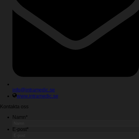
info@intramedic.se
www.intramedic.se
Kontakta oss
Namn
*
E-post
*