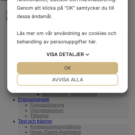
Genom att klicka på "OK" samtycker du till
Sök efter:
Sök
dessa ändamål.
Produktkategorier
Lungfunktion
Läs mer om vår användning av cookies och
Avancerad lungfunktion
NO-mätning
behandling av personuppgifter
här
.
Provokation
Spirometri
VISA
DETALJER
Syrgasbehandling
6-minuters gångtest
Tillbehör
JA
NEJ
OK
JA
NEJ
Förbrukning till Vyntus APS
NÖDVÄNDIG
INSTÄLLNINGAR
Filterkit till NIOX Vero/Pro
AVVISA ALLA
Adapters
Bakteriefilter
JA
NEJ
JA
NEJ
Munstycken, Näsklämmor
MARKNADSFÖRING
STATISTIK
Ergospirometri
Syreupptagning
Vilometabolism
Tillbehör
Test och träning
Kroppssammansättning
Hopp-/Sprint-/Agilitytest