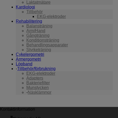
Laktatmätare
Kardiologi
Tillbehör
EKG-elektroder
Rehabilitering
Balansträning
Arm/Hand
Gångträning
Konditionsträning
Behandlingsapparater
Styrketräning
Cykelergometri
Armergometri
Löpband
Tillbehör/förbrukning
EKG-elektroder
Adapters
Bakteriefilter
Munstycken
Näsklämmor
Kontaktinformation