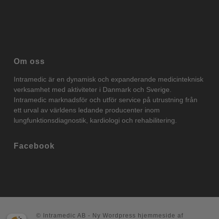
Om oss
Intramedic är en dynamisk och expanderande medicinteknisk
verksamhet med aktiviteter i Danmark och Sverige.
Intramedic marknadsför och utför service på utrustning från
ett urval av världens ledande producenter inom
lungfunktionsdiagnostik,
kardiologi
och rehabilitering.
Facebook
© Intramedic AB - Ny Wordpress hjemmeside af