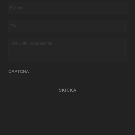
E-
post
*
Tfn
*
Skriv
ditt
meddelande
CAPTCHA