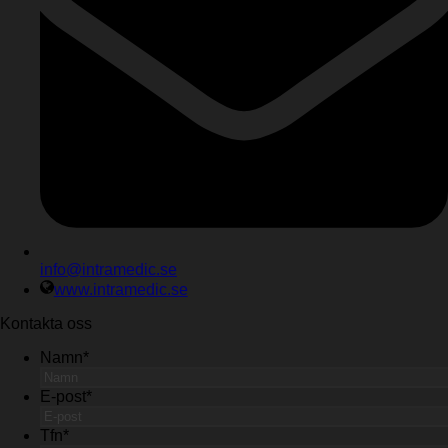
info@intramedic.se
www.intramedic.se
Kontakta oss
Namn
*
E-post
*
Tfn
*