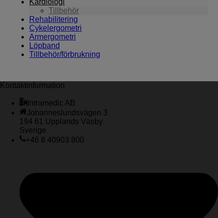
Kardiologi
Tillbehör
Rehabilitering
Cykelergometri
Armergometri
Löpband
Tillbehör/förbrukning
Kontaktinformation
Intramedic AB
Johanneslundsvägen 3
194 61 Upplands Väsby
Sverige
+46 8 40903 800