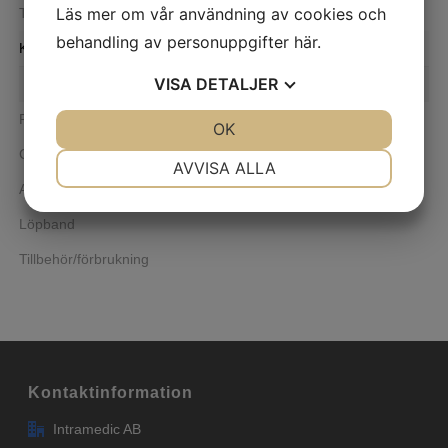
Läs mer om vår användning av cookies och
Test och träning
behandling av personuppgifter
här
.
Kardiologi
VISA
DETALJER
Tillbehör
Rehabilitering
JA
NEJ
OK
JA
NEJ
Cykelergometri
NÖDVÄNDIG
INSTÄLLNINGAR
AVVISA ALLA
Armergometri
JA
NEJ
JA
NEJ
Löpband
MARKNADSFÖRING
STATISTIK
Tillbehör/förbrukning
Kontaktinformation
Intramedic AB