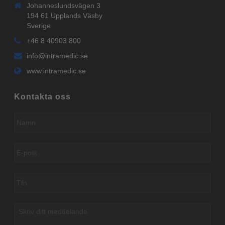
Johanneslundsvägen 3
194 61 Upplands Väsby
Sverige
+46 8 40903 800
info@intramedic.se
www.intramedic.se
Kontakta oss
Namn
*
E-
post
*
Tfn
*
Skriv
ditt