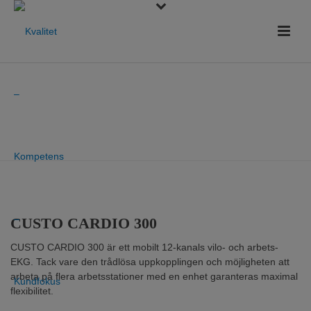
HEM
»
PRODUKTER
»
KARDIOLOGI
»
CUSTO CARDIO 300
CUSTO CARDIO 300
CUSTO CARDIO 300 är ett mobilt 12-kanals vilo- och arbets-
EKG. Tack vare den trådlösa uppkopplingen och möjligheten att
arbeta på flera arbetsstationer med en enhet garanteras maximal
flexibilitet.