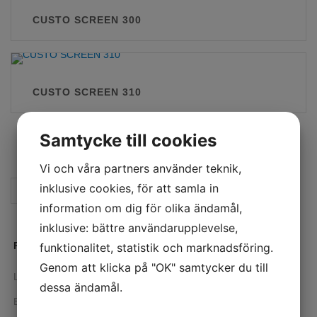
CUSTO SCREEN 300
CUSTO SCREEN 310
Samtycke till cookies
Vi och våra partners använder teknik,
inklusive cookies, för att samla in
SÖK
information om dig för olika ändamål,
inklusive: bättre användarupplevelse,
PRODUKTKATEGORIER
funktionalitet, statistik och marknadsföring.
Genom att klicka på "OK" samtycker du till
Lungfunktion
dessa ändamål.
Ergospirometri