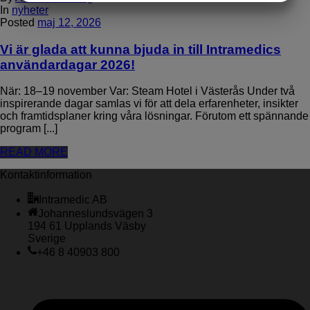
In
nyheter
MARKNADSFÖRING
STATISTIK
Posted
maj 12, 2026
Vi är glada att kunna bjuda in till Intramedics
användardagar 2026!
När: 18–19 november Var: Steam Hotel i Västerås Under två
inspirerande dagar samlas vi för att dela erfarenheter, insikter
och framtidsplaner kring våra lösningar. Förutom ett spännande
program [...]
READ MORE
Kontaktinformation
Intramedic AB
Johanneslundsvägen 3
194 61 Upplands Väsby
Sverige
+46 8 40903 800