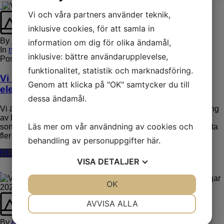
Vi och våra partners använder teknik,
inklusive cookies, för att samla in
By
Michael Santana
information om dig för olika ändamål,
In
nyheter
inklusive: bättre användarupplevelse,
Posted
maj 18, 2026
funktionalitet, statistik och marknadsföring.
Vi breddar vårt sortiment – nu erbjuder vi EKG
Genom att klicka på "OK" samtycker du till
elektroder!
dessa ändamål.
Vi är glada att kunna meddela att vi nu har påbörjat försäljning
av EKG‑elektroder som ett komplement till vårt befintliga
Läs mer om vår användning av cookies och
sortiment. Med ett brett och kvalitativt sortiment kan vi nu möta
fler [...]
behandling av personuppgifter
här
.
READ MORE
VISA
DETALJER
JA
NEJ
OK
JA
NEJ
NÖDVÄNDIG
INSTÄLLNINGAR
AVVISA ALLA
JA
NEJ
JA
NEJ
By
Anders Norberg