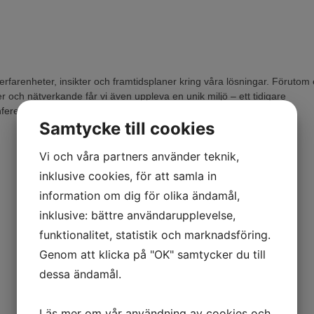
erfarenheter, insikter och framtidsplaner kring våra lösningar. Förutom 
och nätverkande får vi även uppleva en unik miljö – ett tidigare
onferens- och spa-destination vid Mälarens kant.
Samtycke till cookies
Vi och våra partners använder teknik,
inklusive cookies, för att samla in
information om dig för olika ändamål,
inklusive: bättre användarupplevelse,
funktionalitet, statistik och marknadsföring.
Genom att klicka på "OK" samtycker du till
dessa ändamål.
Läs mer om vår användning av cookies och