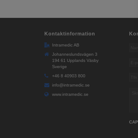
Kontaktinformation
Kon
Intramedic AB
Nam
Johanneslundsvägen 3
194 61 Upplands Väsby
E-
pos
Sverige
Tfn
+46 8 40903 800
info@intramedic.se
Skri
www.intramedic.se
ditt
med
CA