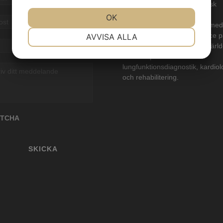
expanderande medicinteknisk
verksamhet med aktiviteter i
JA
NEJ
OK
JA
NEJ
Danmark och Sverige. Intramed
t
*
NÖDVÄNDIG
INSTÄLLNINGAR
marknadsför och utför service 
AVVISA ALLA
*
utrustning från ett urval av värl
JA
NEJ
JA
NEJ
ledande producenter inom
v
lungfunktionsdiagnostik,
kardiol
MARKNADSFÖRING
STATISTIK
och rehabilitering.
delande
PTCHA