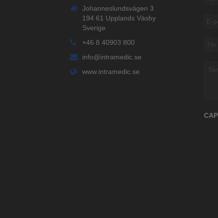
Johanneslundsvägen 3
194 61 Upplands Väsby
E-
pos
Sverige
Tfn
+46 8 40903 800
info@intramedic.se
Skri
www.intramedic.se
ditt
med
CA