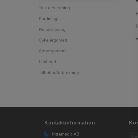
A
Test och träning
F
Kardiologi
U
Rehabilitering
V
Cykelergometri
Armergometri
Löpband
Tillbehör/förbrukning
Kontaktinformation
Kon
Intramedic AB
Nam