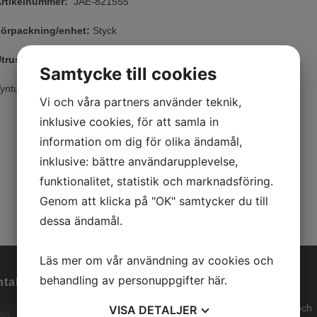
rtikelnummer:
JAE-821555
örpackning/enhet:
Styck
trustning/Tillval:
Samtycke till cookies
yntus CPX
Vi och våra partners använder teknik,
inklusive cookies, för att samla in
information om dig för olika ändamål,
inklusive: bättre användarupplevelse,
funktionalitet, statistik och marknadsföring.
Genom att klicka på "OK" samtycker du till
dessa ändamål.
Läs mer om vår användning av cookies och
behandling av personuppgifter
här
.
takta oss
Om oss
Intramedic är en dynamisk och
VISA
DETALJER
n
*