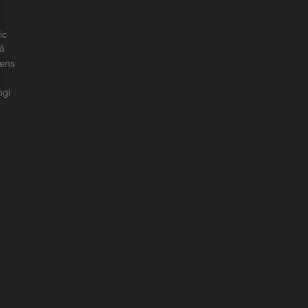
ic
på
dens
ogi