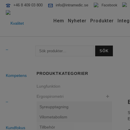
+46 8 409 03 800
info@intramedic.se
Facebook
Hem
Nyheter
Produkter
Integ
SÖK
PRODUKTKATEGORIER
Lungfunktion
Ergospirometri
Syreupptagning
S
Vilometabolism
E
Tillbehör