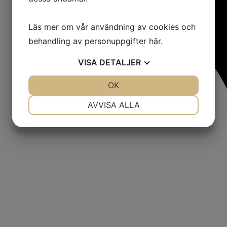
Läs mer om vår användning av cookies och
behandling av personuppgifter
här
.
VISA
DETALJER
JA
NEJ
OK
JA
NEJ
NÖDVÄNDIG
INSTÄLLNINGAR
AVVISA ALLA
JA
NEJ
JA
NEJ
MARKNADSFÖRING
STATISTIK