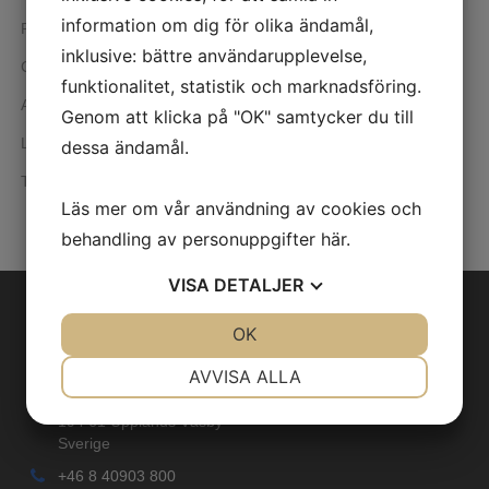
information om dig för olika ändamål,
Rehabilitering
inklusive: bättre användarupplevelse,
Cykelergometri
funktionalitet, statistik och marknadsföring.
Armergometri
Genom att klicka på "OK" samtycker du till
Löpband
dessa ändamål.
Tillbehör/förbrukning
Läs mer om vår användning av cookies och
behandling av personuppgifter
här
.
VISA
DETALJER
Kontaktinformation
JA
NEJ
OK
JA
NEJ
NÖDVÄNDIG
INSTÄLLNINGAR
Intramedic AB
AVVISA ALLA
Johanneslundsvägen 3
JA
NEJ
JA
NEJ
194 61 Upplands Väsby
Sverige
MARKNADSFÖRING
STATISTIK
+46 8 40903 800