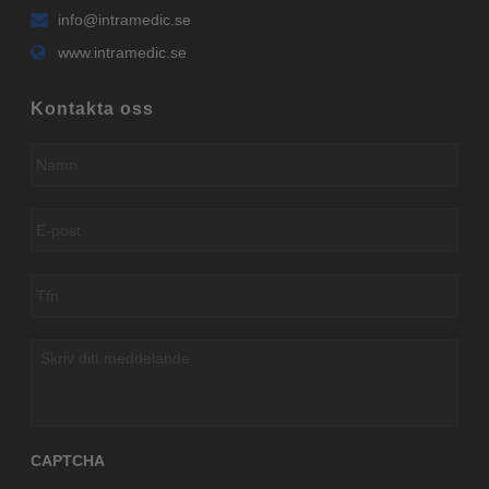
info@intramedic.se
www.intramedic.se
Kontakta oss
Namn
*
E-
post
*
Tfn
*
Skriv
ditt
meddelande
CAPTCHA