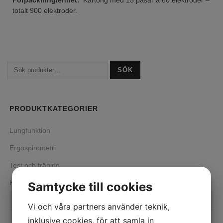
Förpackning/enhet:
Kartong med 15 påsar á 60 elektroder –
totalt 900 elektroder.
SÖK
PRODUKTKATEGORIER
Lungfunktion
Ergospirometri
Test och träning
Kardiologi
Samtycke till cookies
Tillbehör
Vi och våra partners använder teknik,
EKG-elektroder
inklusive cookies, för att samla in