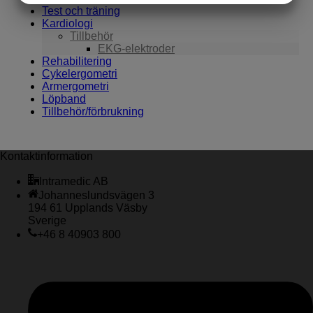
Test och träning
MARKNADSFÖRING
STATISTIK
Kardiologi
Tillbehör
EKG-elektroder
Rehabilitering
Cykelergometri
Armergometri
Löpband
Tillbehör/förbrukning
Kontaktinformation
Intramedic AB
Johanneslundsvägen 3
194 61 Upplands Väsby
Sverige
+46 8 40903 800