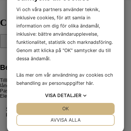
Vi och våra partners använder teknik,
inklusive cookies, för att samla in
CUSTO WING ADAPTOR
information om dig för olika ändamål,
inklusive: bättre användarupplevelse,
funktionalitet, statistik och marknadsföring.
Genom att klicka på "OK" samtycker du till
dessa ändamål.
Beskrivning
Läs mer om vår användning av cookies och
Tillbehör för långtids-EKG med 3 kanaler. För utförande av
behandling av personuppgifter
här
.
långtidsregistrering med vingelektroder.
Passar till custo guard holter samt elektroder med knapp.
VISA
DETALJER
Elektroder ingår ej.
JA
NEJ
OK
JA
NEJ
Sök efter:
Sök
Produktkategorier
NÖDVÄNDIG
INSTÄLLNINGAR
AVVISA ALLA
Lungfunktion
JA
NEJ
JA
NEJ
Ergospirometri