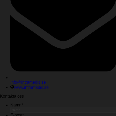
info@intramedic.se
www.intramedic.se
Kontakta oss
Namn
*
E-post
*