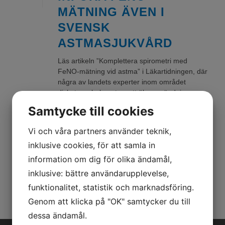
MÄTNING ÄVEN I
SVENSK
ASTMASJUKVÅRD
Läs artikeln ”Komplettera spirometri med
FeNO-mätning vid astma” i Läkartidningen, där
några av landets experter inom området
diskuterar behovet av att öka användningen av
FeNO-mätning i svensk [...]
Samtycke till cookies
Vi och våra partners använder teknik,
READ MORE
inklusive cookies, för att samla in
information om dig för olika ändamål,
inklusive: bättre användarupplevelse,
funktionalitet, statistik och marknadsföring.
Genom att klicka på "OK" samtycker du till
dessa ändamål.