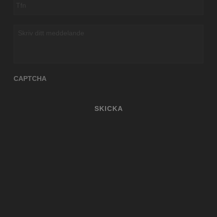
Skriv
ditt
meddelande
CAPTCHA