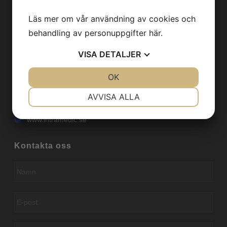
Läs mer om vår användning av cookies och
Kontaktinformation
behandling av personuppgifter
här
.
Intramedic AB
VISA
DETALJER
Johanneslundsvägen 3
194 61 Upplands Väsby
Sverige
JA
NEJ
OK
JA
NEJ
+46 8 40903 800
NÖDVÄNDIG
INSTÄLLNINGAR
AVVISA ALLA
info@intramedic.se
JA
NEJ
JA
NEJ
www.intramedic.se
MARKNADSFÖRING
STATISTIK
Kontakta oss
Namn
*
E-
post
*
Tfn
*