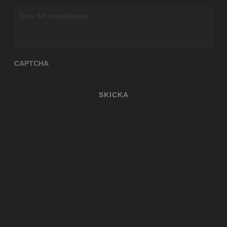
Skriv
ditt
meddelande
CAPTCHA