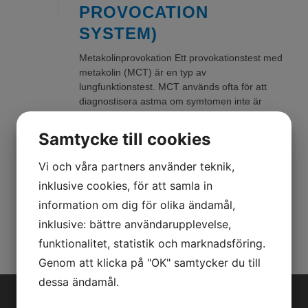
PROVOCATION
SYSTEM)
Metakolinprovokation Ett provokationstest med
metakolin (MCT) är en typ av
lungfunktionstest. MCT används ofta för att
diagnostisera astma om symtomen inte är
typiska. Indikationer Att [...]
Samtycke till cookies
READ MORE
Vi och våra partners använder teknik,
inklusive cookies, för att samla in
information om dig för olika ändamål,
inklusive: bättre användarupplevelse,
funktionalitet, statistik och marknadsföring.
Genom att klicka på "OK" samtycker du till
dessa ändamål.