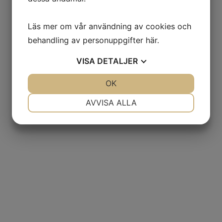
Läs mer om vår användning av cookies och
behandling av personuppgifter
här
.
VISA
DETALJER
JA
NEJ
OK
JA
NEJ
NÖDVÄNDIG
INSTÄLLNINGAR
AVVISA ALLA
JA
NEJ
JA
NEJ
MARKNADSFÖRING
STATISTIK